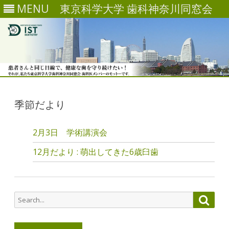
MENU
東京科学大学 歯科神奈川同窓会
Skip
to
content
季節だより
2月3日 学術講演会
12月だより : 萌出してきた6歳臼歯
Search
Searc
for: